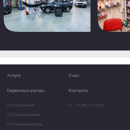
Услуги
О нас
Сервисные центры
Контакты
СТО Рублевский
+7 495 221 00 81
СТО Левобережный
СТО Лосиный Остров